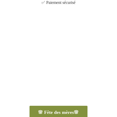
✅
Paiement sécurisé
🌸 Fête des mères🌸