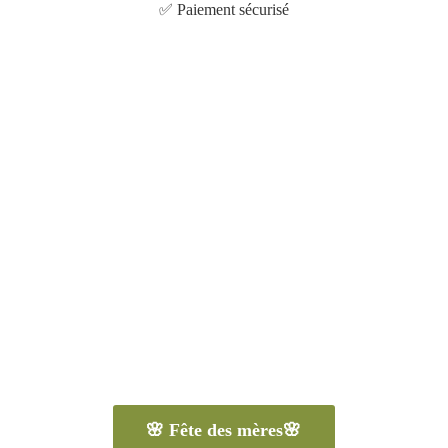
✅
Paiement sécurisé
🌸 Fête des mères🌸