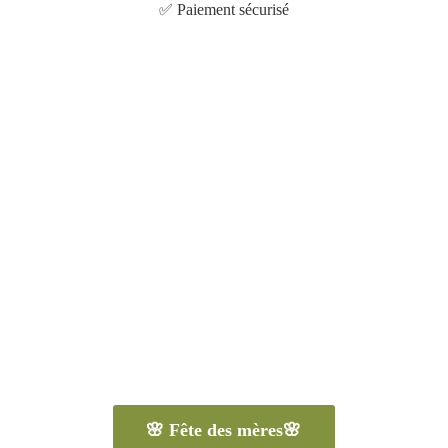
✅
Paiement sécurisé
🌸 Fête des mères🌸