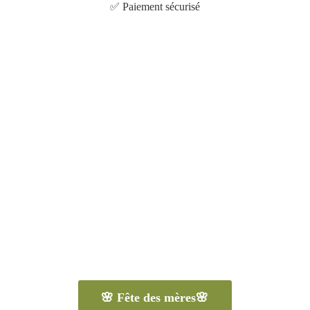
✅
Paiement sécurisé
🌸 Fête des mères🌸